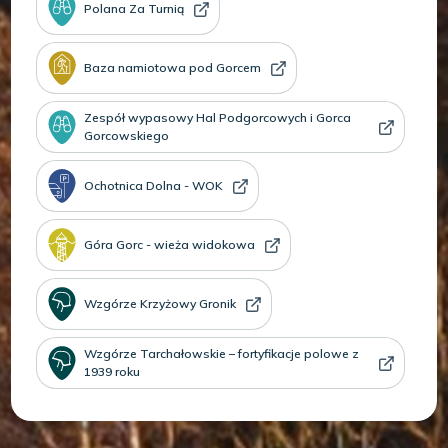
Polana Za Turnią
Baza namiotowa pod Gorcem
Zespół wypasowy Hal Podgorcowych i Gorca
Gorcowskiego
Ochotnica Dolna - WOK
Góra Gorc - wieża widokowa
Wzgórze Krzyżowy Gronik
Wzgórze Tarchałowskie – fortyfikacje polowe z
1939 roku