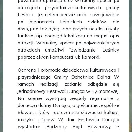
powstanie aplikacja oraz wirtualny spacer po
atrakcjach przyrodniczo-kulturowych gminy
Leśnica. Jej celem będzie m.in. nawigowanie
po meandrach leśnickich szlaków, ale
dostępne też będą inne przydatne dla turysty
funkcje, np. podgląd lokalizacji na mapie, opis
atrakcji. Wirtualny spacer po najważniejszych
atrakcjach umożliwi "zwiedzanie" Leśnicy
poprzez ekran komputera lub komórki.
Ochrona i promocja dziedzictwa kulturowego i
przyrodniczego Gminy Ochotnica Dolna. W
ramach realizacji zadania odbędzie się
jednodniowy Festiwal Dunajca w Tylmanowej.
Na scenie wystąpią zespoły regionalne z
dorzecza doliny Dunajca, a gościnnie zespół ze
Słowacji, który zaprezentuje słowacką kulturę,
muzykę i śpiew. W dniu Festiwalu Dunajca
wystartuje Rodzinny Rajd Rowerowy z