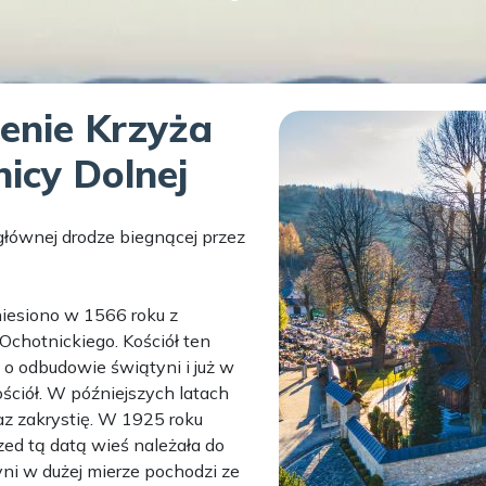
ienie Krzyża
icy Dolnej
 głównej drodze biegnącej przez
niesiono w 1566 roku z
chotnickiego. Kościół ten
o odbudowie świątyni i już w
ciół. W późniejszych latach
z zakrystię. W 1925 roku
zed tą datą wieś należała do
ni w dużej mierze pochodzi ze