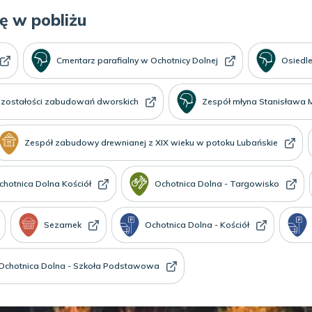
ię w pobliżu
Cmentarz parafialny w Ochotnicy Dolnej
Osiedl
zostałości zabudowań dworskich
Zespół młyna Stanisława 
Zespół zabudowy drewnianej z XIX wieku w potoku Lubańskie
chotnica Dolna Kościół
Ochotnica Dolna - Targowisko
Sezamek
Ochotnica Dolna - Kościół
Ochotnica Dolna - Szkoła Podstawowa