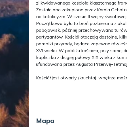
zlikwidowanego kościoła klasztornego fra
Zostało ono zakupione przez Karola Ochotni
na katolicyzm. W czasie II wojny światowej
Początkowo była to broń pozbierana z oko
pobojowisk, później przechowywano tu rów
partyzantów. Kościół otaczają dostojne, kilk
pomniki przyrody, będące zapewne rówieśn
XVI wieku. W pobliżu kościoła, przy samej 
kapliczka z drugiej połowy XIX wieku z kam
ufundowana przez Augusta Przerwę-Tetmajer
Kościół jest otwarty (kruchta), wnętrze moż
Mapa