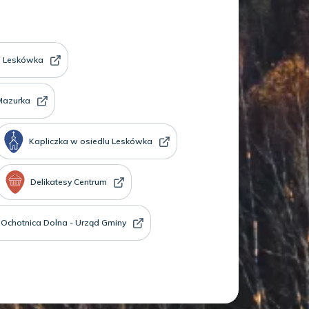
e Leskówka
Mazurka
Kapliczka w osiedlu Leskówka
Delikatesy Centrum
Ochotnica Dolna - Urząd Gminy