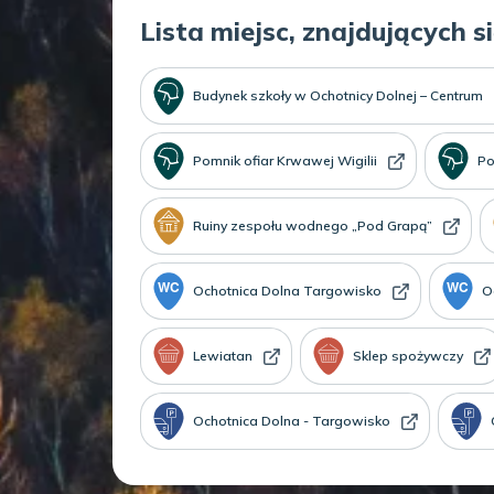
Lista miejsc, znajdujących s
Budynek szkoły w Ochotnicy Dolnej – Centrum
Pomnik ofiar Krwawej Wigilii
Po
Ruiny zespołu wodnego „Pod Grapą”
Ochotnica Dolna Targowisko
O
Lewiatan
Sklep spożywczy
Ochotnica Dolna - Targowisko