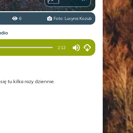
6
Foto: Lucyna Kozub
udio
2:12
ę tu kilka razy dziennie.