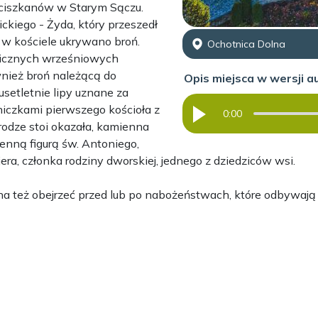
nciszkanów w Starym Sączu.
ckiego - Żyda, który przeszedł
 w kościele ukrywano broń.
Ochotnica Dolna
licznych wrześniowych
nież broń należącą do
Opis miejsca w wersji a
usetletnie lipy uznane za
iczkami pierwszego kościoła z
0:00
drodze stoi okazała, kamienna
ienną figurą św. Antoniego,
a, członka rodziny dworskiej, jednego z dziedziców wsi.
na też obejrzeć przed lub po nabożeństwach, które odbywają si