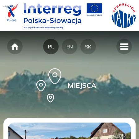
PL
EN
SK
MIEJSCA