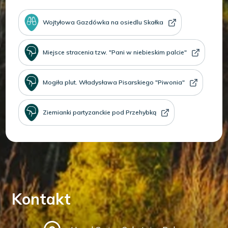
Wojtyłowa Gazdówka na osiedlu Skałka
Miejsce stracenia tzw. "Pani w niebieskim palcie"
Mogiła plut. Władysława Pisarskiego "Piwonia"
Ziemianki partyzanckie pod Przehybką
Kontakt