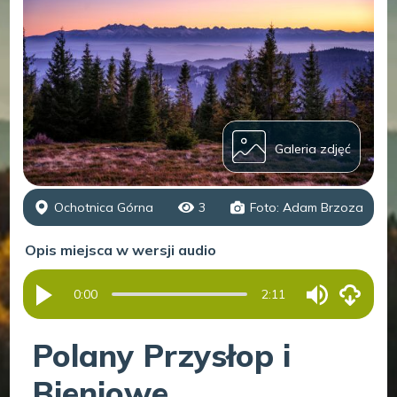
Galeria zdjęć
Ochotnica Górna
3
Foto: Adam Brzoza
Opis miejsca w wersji audio
0:00
2:11
Polany Przysłop i
Bieniowe