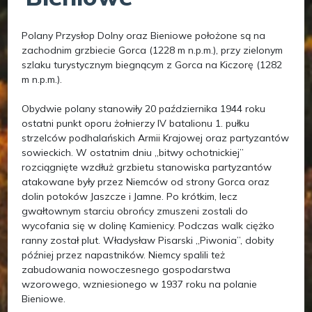
Polany Przysłop Dolny oraz Bieniowe położone są na
zachodnim grzbiecie Gorca (1228 m n.p.m.), przy zielonym
szlaku turystycznym biegnącym z Gorca na Kiczorę (1282
m n.p.m.).
Obydwie polany stanowiły 20 października 1944 roku
ostatni punkt oporu żołnierzy IV batalionu 1. pułku
strzelców podhalańskich Armii Krajowej oraz partyzantów
sowieckich. W ostatnim dniu „bitwy ochotnickiej”
rozciągnięte wzdłuż grzbietu stanowiska partyzantów
atakowane były przez Niemców od strony Gorca oraz
dolin potoków Jaszcze i Jamne. Po krótkim, lecz
gwałtownym starciu obrońcy zmuszeni zostali do
wycofania się w dolinę Kamienicy. Podczas walk ciężko
ranny został plut. Władysław Pisarski „Piwonia”, dobity
później przez napastników. Niemcy spalili też
zabudowania nowoczesnego gospodarstwa
wzorowego, wzniesionego w 1937 roku na polanie
Bieniowe.