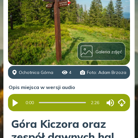
Galeria zdjęć
Ochotnica Górna
4
Foto: Adam Brzoza
Opis miejsca w wersji audio
0:00
2:26
Góra Kiczora oraz
zespół dawnych hal