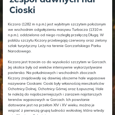
Cioski
Kiczora (1282 m n.p.m.) jest wybitnym szczytem położonym
we wschodnim odgałęzieniu masywu Turbacza (1310 m
n.p.m.), oddzielona od niego rozległą przełęczą Długą. W
pobliżu szczytu Kiczory przebiegają czerwony oraz zielony
szlak turystyczny. Leży na terenie Gorczańskiego Parku
Narodowego.
Kiczora jest trzecim co do wysokości szczytem w Gorcach.
Jej okolice były od wieków intensywnie wykorzystywane
pastersko. Na południowych i wschodnich zboczach
Kiczory znajdowały się dawniej obszerne hale wypasowe
nazywane Cioskami. Cioski były własnością mieszkańców
Ochotnicy Dolnej, Ochotnicy Górnej oraz Łopusznej. Hale
te należą do najobszerniejszych i zarazem najstarszych
terenów wypasowych w Gorcach. Ich powstanie
datowane jest na przełom XIV i XV wieku, można je
wiązać z pierwszą grupą ludności wołoskiej, która wtedy