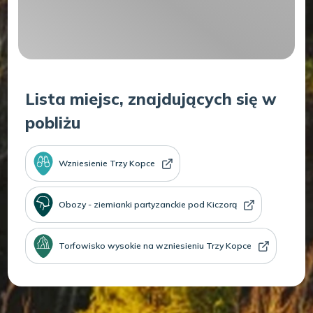
Lista miejsc, znajdujących się w
pobliżu
Wzniesienie Trzy Kopce
Obozy - ziemianki partyzanckie pod Kiczorą
Torfowisko wysokie na wzniesieniu Trzy Kopce