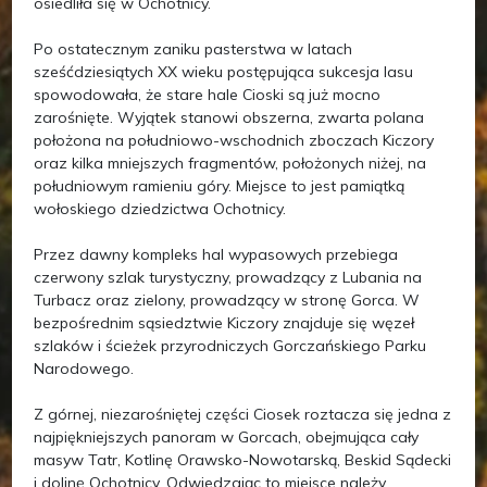
osiedliła się w Ochotnicy.
Po ostatecznym zaniku pasterstwa w latach
sześćdziesiątych XX wieku postępująca sukcesja lasu
spowodowała, że stare hale Cioski są już mocno
zarośnięte. Wyjątek stanowi obszerna, zwarta polana
położona na południowo-wschodnich zboczach Kiczory
oraz kilka mniejszych fragmentów, położonych niżej, na
południowym ramieniu góry. Miejsce to jest pamiątką
wołoskiego dziedzictwa Ochotnicy.
Przez dawny kompleks hal wypasowych przebiega
czerwony szlak turystyczny, prowadzący z Lubania na
Turbacz oraz zielony, prowadzący w stronę Gorca. W
bezpośrednim sąsiedztwie Kiczory znajduje się węzeł
szlaków i ścieżek przyrodniczych Gorczańskiego Parku
Narodowego.
Z górnej, niezarośniętej części Ciosek roztacza się jedna z
najpiękniejszych panoram w Gorcach, obejmująca cały
masyw Tatr, Kotlinę Orawsko-Nowotarską, Beskid Sądecki
i dolinę Ochotnicy. Odwiedzając to miejsce należy