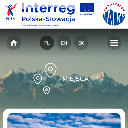
PL
EN
SK
MIEJSCA