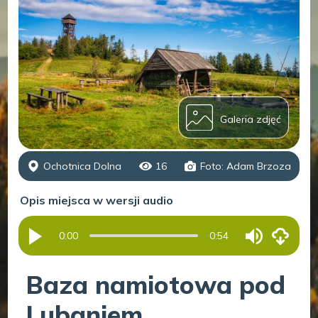
Galeria zdjęć
Ochotnica Dolna
16
Foto: Adam Brzoza
Opis miejsca w wersji audio
0:00
0:54
Baza namiotowa pod
Lubaniem