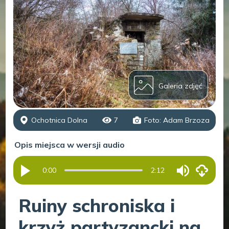
Galeria zdjęć
Ochotnica Dolna
7
Foto: Adam Brzoza
Opis miejsca w wersji audio
0:00
2:12
Ruiny schroniska i
krzyż partyzancki na