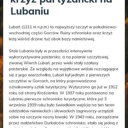
Lubaniu
Lubań (1211 m n.p.m.) to najwyższy szczyt w południowo-
wschodniej części Gorców. Ruiny schroniska oraz krzyż
leżą wśród drzew, tuż obok bazy namiotowej.
Stoki Lubania były w przeszłości intensywnie
wykorzystywane pastersko, a na polanie szczytowej,
zwanej Wierch Lubań, przez wieki stały szałasy
pasterskie. Ze względu na wyjątkowe widoki rozciągające
się z jego wierzchołka, Lubań był jednym z pierwszych
szczytów w Gorcach, na który poprowadzono
oznakowany szlak turystyczny. Wytyczono go już w 1912
roku od strony Krościenka. W 1937 roku postawiono na
Lubaniu pierwsze schronisko turystyczne, które już 3
września 1939 roku było świadkiem wejścia na ten teren
oddziałów niemieckich i słowackich (agresorzy urządzili
sobie na szczycie nocny biwak). W 1943 roku, zarządzane
przez małżeństwo Durkalców schronisko, stało się jedną z