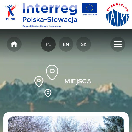
PL
EN
SK
MIEJSCA