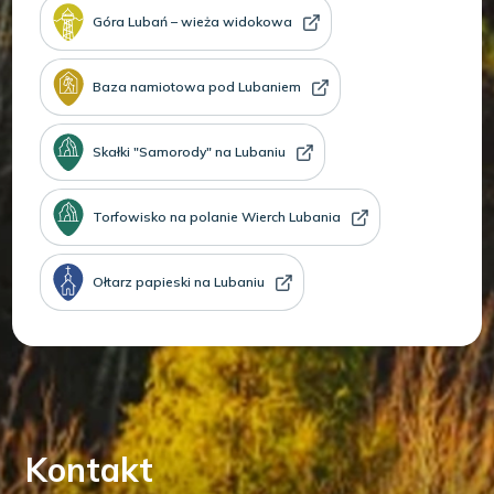
Góra Lubań – wieża widokowa
Baza namiotowa pod Lubaniem
Skałki "Samorody" na Lubaniu
Torfowisko na polanie Wierch Lubania
Ołtarz papieski na Lubaniu
Kontakt