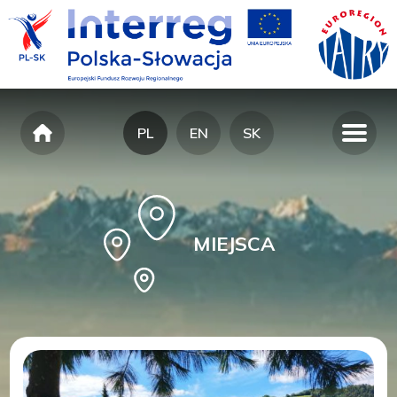
PL
EN
SK
MIEJSCA