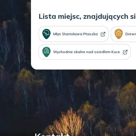
Lista miejsc, znajdujących s
Młyn Stanisława Ptaszka
Drewn
Wychodnie skalne nad osiedlem Kuce