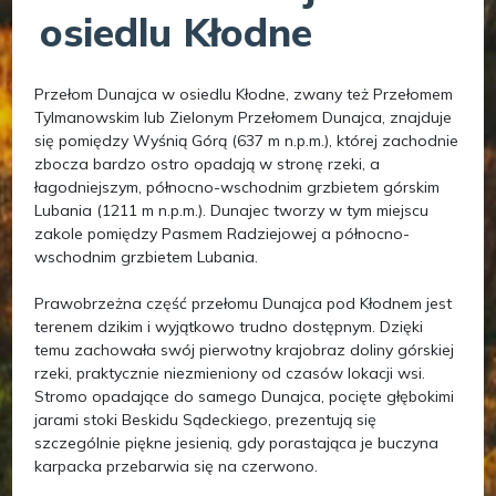
osiedlu Kłodne
Przełom Dunajca w osiedlu Kłodne, zwany też Przełomem
Tylmanowskim lub Zielonym Przełomem Dunajca, znajduje
się pomiędzy Wyśnią Górą (637 m n.p.m.), której zachodnie
zbocza bardzo ostro opadają w stronę rzeki, a
łagodniejszym, północno-wschodnim grzbietem górskim
Lubania (1211 m n.p.m.). Dunajec tworzy w tym miejscu
zakole pomiędzy Pasmem Radziejowej a północno-
wschodnim grzbietem Lubania.
Prawobrzeżna część przełomu Dunajca pod Kłodnem jest
terenem dzikim i wyjątkowo trudno dostępnym. Dzięki
temu zachowała swój pierwotny krajobraz doliny górskiej
rzeki, praktycznie niezmieniony od czasów lokacji wsi.
Stromo opadające do samego Dunajca, pocięte głębokimi
jarami stoki Beskidu Sądeckiego, prezentują się
szczególnie piękne jesienią, gdy porastająca je buczyna
karpacka przebarwia się na czerwono.