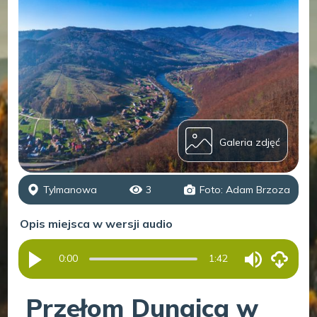
Galeria zdjęć
Tylmanowa
3
Foto: Adam Brzoza
Opis miejsca w wersji audio
0:00
1:42
Przełom Dunajca w