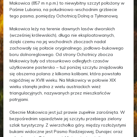
Makowica (857 m n.p.m.) to niewybitny szczyt położony w
Paśmie Lubania, na południowo-wschodnim grzbiecie
tego pasma, pomiędzy Ochotnicą Dolną a Tylmanową.
Makowica leży na terenie dawnych lasów dworskich
(wcześniej królewskich), długo nie eksploatowanych,
dzięki czemu na jej wschodnich zboczach nadal
zachowały się połacie oryginalnego, jodłowo-bukowego
boru dolnoreglowego. Od strony Ochotnicy zbocza
Makowicy były od stosunkowo odległych czasów
użytkowane pastersko – tuż poniżej szczytu znajdowała
się obszerna polana z kilkoma kolibami, która powstała
najpóźniej w XVIII wieku. Na Makowicy w połowie XIX
wieku stanęła jedna z wielu austriackich wież
triangulacyjnych, nazywanych przez mieszkańców
patryjami.
Obecnie Makowica jest już prawie zupełnie zarośnięta. W
bezpośrednim sąsiedztwie jej szczytu przebiega zielony
szlak turystyczny. Z wierzchołka góry, między rozłożystymi
bukami widoczne jest Pasmo Radziejowej, Dunajec oraz