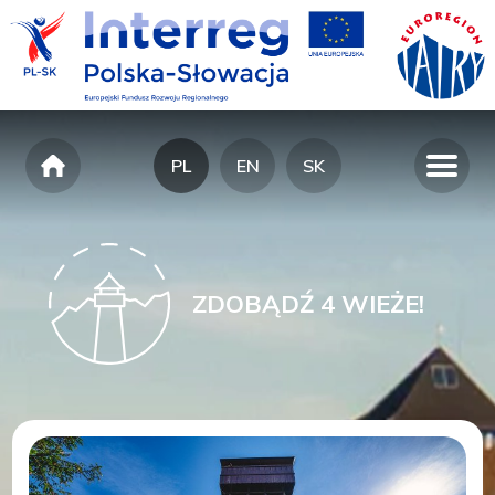
PL
EN
SK
ZDOBĄDŹ 4 WIEŻE!