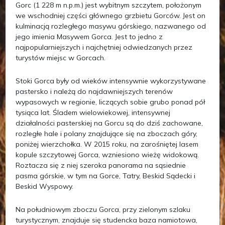
Gorc (1 228 m n.p.m.) jest wybitnym szczytem, położonym
we wschodniej części głównego grzbietu Gorców. Jest on
kulminacją rozległego masywu górskiego, nazwanego od
jego imienia Masywem Gorca. Jest to jedno z
najpopularniejszych i najchętniej odwiedzanych przez
turystów miejsc w Gorcach.
Stoki Gorca były od wieków intensywnie wykorzystywane
pastersko i należą do najdawniejszych terenów
wypasowych w regionie, liczących sobie grubo ponad pół
tysiąca lat. Śladem wielowiekowej, intensywnej
działalności pasterskiej na Gorcu są do dziś zachowane,
rozległe hale i polany znajdujące się na zboczach góry,
poniżej wierzchołka. W 2015 roku, na zarośniętej lasem
kopule szczytowej Gorca, wzniesiono wieżę widokową.
Roztacza się z niej szeroka panorama na sąsiednie
pasma górskie, w tym na Gorce, Tatry, Beskid Sądecki i
Beskid Wyspowy.
Na południowym zboczu Gorca, przy zielonym szlaku
turystycznym, znajduje się studencka baza namiotowa,