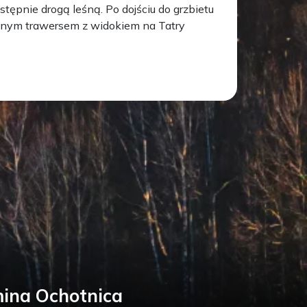
ępnie drogą leśną. Po dojściu do grzbietu
godnym trawersem z widokiem na Tatry
ina Ochotnica