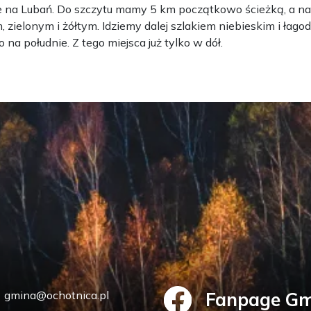
 na Lubań. Do szczytu mamy 5 km początkowo ścieżką, a nast
 zielonym i żółtym. Idziemy dalej szlakiem niebieskim i ła
 na południe. Z tego miejsca już tylko w dół.
gmina@ochotnica.pl
Fanpage Gm