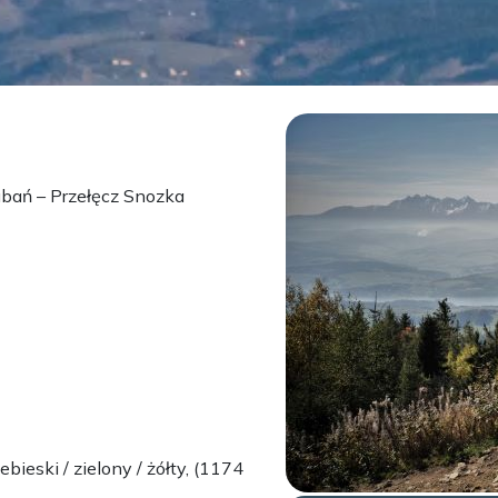
ubań – Przełęcz Snozka
ieski / zielony / żółty, (1174