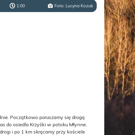
1:00
Foto: Lucyna Kozub
udnie. Początkowo poruszamy się drogą
as do osiedla Krzyśki w potoku Młynne,
rogi i po 1 km skręcamy przy kościele