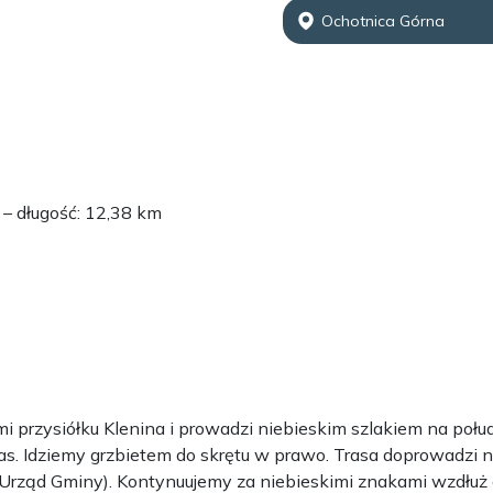
Ochotnica Górna
– długość: 12,38 km
 przysiółku Klenina i prowadzi niebieskim szlakiem na poł
as. Idziemy grzbietem do skrętu w prawo. Trasa doprowadzi n
Urząd Gminy). Kontynuujemy za niebieskimi znakami wzdłuż d