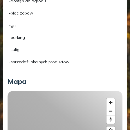
-dostęp do ogrodu
-plac zabaw
-grill
-parking
-kulig
-sprzedaż lokalnych produktów
Mapa