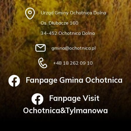
Urząd Gminy Ochotnica Dolna
Os. Dłubacze 160
34-452 Ochotnica Dolna
gmina@ochotnica.pl
+48 18 262 09 10
Fanpage Gmina Ochotnica
Fanpage Visit
Ochotnica&Tylmanowa