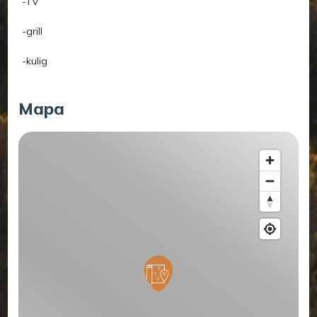
-TV
-grill
-kulig
Mapa